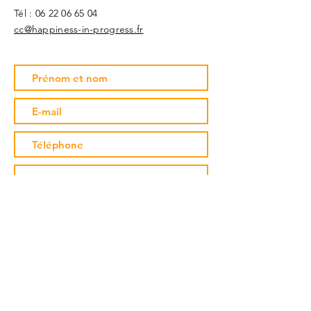
Tél :
06 22 06 65 04
cc@happiness-in-progress.fr
Envoyer