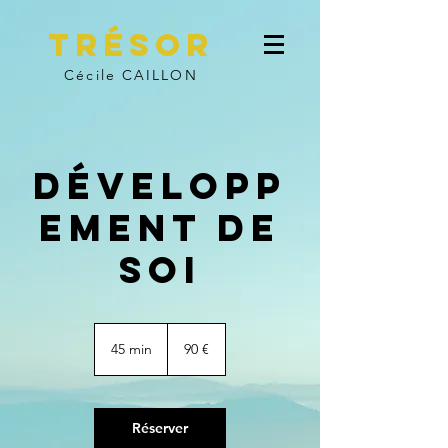
TRÉSOR
Cécile CAILLON
Développ
ement de
soi
90
euros
45 min
4
90 €
5
m
i
n
Réserver