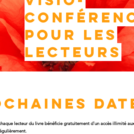
Visio-
conféren
pour les
lecteurs
ochaines dat
chaque lecteur du livre bénéficie gratuitement d'un accès illimité au
égulièrement.