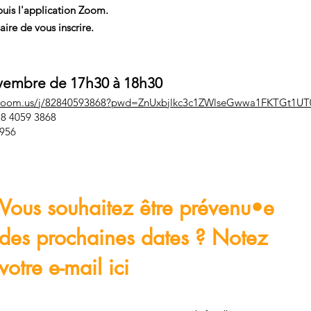
puis l'application Zoom.
aire de vous inscrire.
vembre de 17h30 à 18h30
b.zoom.us/j/82840593868?pwd=ZnUxbjlkc3c1ZWlseGwwa1FKTGt1UT
28 4059 3868
3956
Vous souhaitez être prévenu•e
des prochaines dates ? Notez
votre e-mail ici