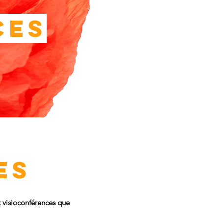
ces
es
x visioconférences que